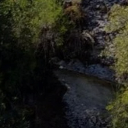
VISITER LA R
VAISON-LA-ROMA
SES VILLAGES
LE MONT VENTOUX
LES VIGNOBLES
POUR LES SPORTIFS
LES AMATEURS DE NAT
POUR LES PLUS JE