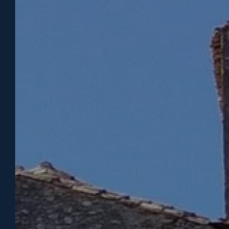
LE DOMAINE AYGUETTE
Réserver
Dans un écrin de calme et de nature, le
Domaine Ayguette, camping à Faucon, à
proximité de Vaison-la-Romaine, vous ouvre
chaque année ses portes. Que vous veniez
nous rendre visite en escale avant de monter
au sommet du Mont Ventoux, pendant vos
vacances en famille ou lors de vos
expéditions au cœur de la Provence, notre