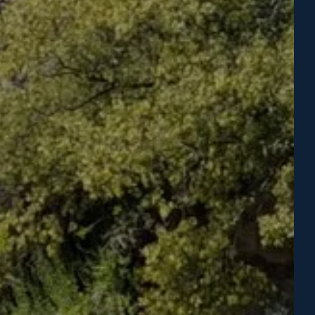
ÉGION
INE ET
 ET
URE
UNES