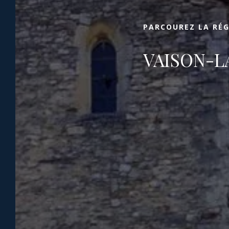
camping à Vaison la Romaine saura vous
surprendre et vous charmer !
PARCOUREZ LA RÉ
VAISON-L