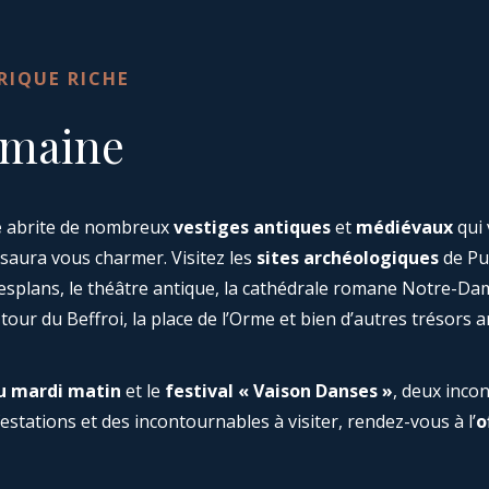
RIQUE RICHE
omaine
e
abrite de nombreux
vestiges antiques
et
médiévaux
qui 
 saura vous charmer. Visitez les
sites archéologiques
de Puy
plans, le théâtre antique, la cathédrale romane Notre-Dam
tour du Beffroi, la place de l’Orme et bien d’autres trésors a
u mardi matin
et le
festival « Vaison Danses »
, deux inco
stations et des incontournables à visiter, rendez-vous à l’
o