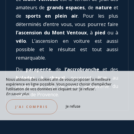
amateurs de
grands espaces
, de
nature
et
de
sports en plein air
. Pour les plus
déterminés d’entre vous, vous pourrez faire
l’ascension du Mont Ventoux
, à
pied
ou à
vélo
. L’ascension en voiture est aussi
possible et le résultat est tout aussi
remarquable.
Du
parapente
, de
l’accrobranche
et des
balades à cheval
pourront être au
Nous utilisons des cookies afin de vous proposer la meilleure
expérience en ligne possible. Vous pouvez choisir d’empêcher
programme lors de votre découverte du
l’utilisation de vos données en cliquant sur 'Je refuse'.
Géant de Provence.
En savoir plus
Je refuse
J’AI COMPRIS