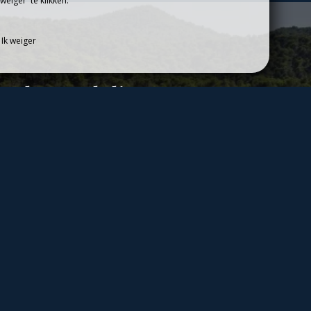
eiger' te klikken.
GIO
CONTACT & TOEGANG
Ik weiger
astbeoordelingen
a perfection! »