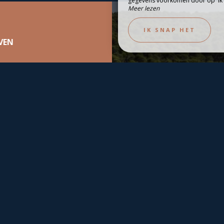
gegevens voorkomen door op 'Ik w
Meer lezen
BEZOEK DE RE
TAURANT
IK SNAP HET
VEN
G
en, tegen de beste prijs,
eks op onze website.
« L