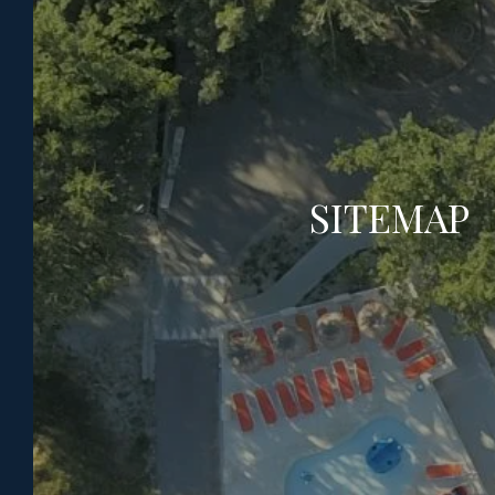
In een omgeving van rust en natuur opent
Domaine Ayguette, camping in Faucon,
vlakbij Vaison-la-Romaine, elk jaar zijn
deuren voor u. Of u ons nu bezoekt als
tussenstop voordat u de top van de Mont
Ventoux beklimt, tijdens uw familievakantie
SITEMAP
of tijdens uw expedities naar het hart van de
Provence, onze camping in Vaison la
Romaine zal u verrassen en betoveren!