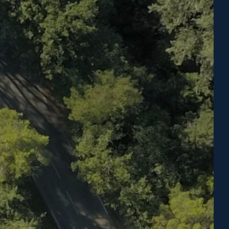
NG BOEKEN
oekingen