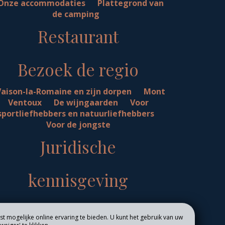
Onze accommodaties
Plattegrond van
de camping
Restaurant
Bezoek de regio
Vaison-la-Romaine en zijn dorpen
Mont
Ventoux
De wijngaarden
Voor
sportliefhebbers en natuurliefhebbers
Voor de jongste
Juridische
kennisgeving
t mogelijke online ervaring te bieden. U kunt het gebruik van uw