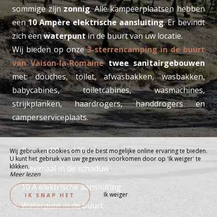
sommige zijn
zonnig
. Alle kampeerplaatsen hebben
een
10 Ampère elektrische aansluiting
. Er bevindt
zich een
waterpunt
in de buurt van uw locatie.
Wij bieden op onze
3-sterrencamping in de buurt
van Vaison-la-Romaine
twee sanitairgebouwen
met: douches, toilet, afwasbakken, wasbakken,
babycabines, toiletcabines, wasmachines,
strijkplanken, haardrogers, handdrogers en
camperserviceplaats.
Tussen 80 en 120 m²
Wij gebruiken cookies om u de best mogelijke online ervaring te bieden.
U kunt het gebruik van uw gegevens voorkomen door op 'Ik weiger' te
klikken.
Maximaal in de schaduw
Meer lezen
10 A elektrische aansluiting
Ik weiger
IK SNAP HET
Waterpunt in de buurt